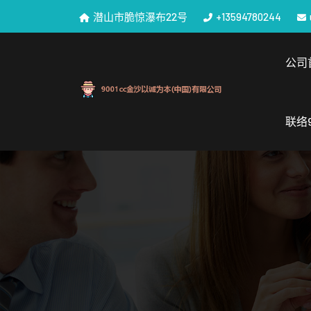
潜山市脆惊瀑布22号
+13594780244
公司
联络