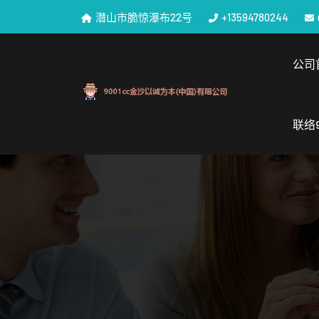
潜山市脆惊瀑布22号
+13594780244
公司
联络