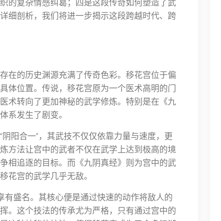
织的复杂情感纠葛；四是这段传奇如何塑造了武
详细剖析，我们将进一步揭示这段跨越时代、跨
存在的历史渊源充满了传奇色彩。移花宫位于偏
具体位置。传说，移花宫原为一个医术高明的门
医术转向了更加神秘的武学修炼。特别是在《九
体系发生了剧变。
“阴阳合一”，其武技不仅仅依靠力量与速度，更
炼方法让宫中的武者不仅在武学上达到极高的境
争相追逐的目标。而《九阴真经》则为宫中的武
移花宫的武学几乎无敌。
中享有盛名。其核心便是通过快速的动作将敌人的
挥。这个技法的传承尤为严格，只有通过宫中的