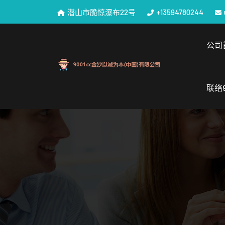
潜山市脆惊瀑布22号
+13594780244
公司
联络