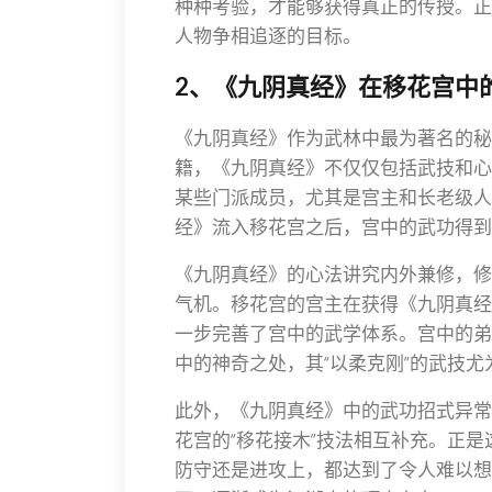
种种考验，才能够获得真正的传授。正
人物争相追逐的目标。
2、《九阴真经》在移花宫中
《九阴真经》作为武林中最为著名的秘
籍，《九阴真经》不仅仅包括武技和心
某些门派成员，尤其是宫主和长老级人
经》流入移花宫之后，宫中的武功得到
《九阴真经》的心法讲究内外兼修，修
气机。移花宫的宫主在获得《九阴真经
一步完善了宫中的武学体系。宫中的弟
中的神奇之处，其“以柔克刚”的武技尤
此外，《九阴真经》中的武功招式异常
花宫的“移花接木”技法相互补充。正
防守还是进攻上，都达到了令人难以想